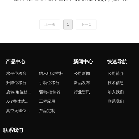
• 360°行程，简洁紧凑型设计
上一页
1
下一页
• 光栅反馈，分辨率可选，最小步进可达0.001nm，重复定
位精度可达±0.002nm
产品中心
新闻中心
快速导航
• 可应用于光学组装，微纳加工，激光，自动化等领域
水平位移台
纳米电动推杆
公司新闻
公司简介
• 货期与价格请拨打0575-84882698咨询
升降位移台
手动位移台
新品发布
技术信息
旋转/角位移台
驱动/控制器
行业资讯
加入我们
X/Y整体式位移台
工程应用
联系我们
真空无磁位移台
产品定制
联系我们