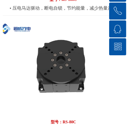
• 压电马达驱动，断电自锁，节约能量，减少热量产生
ꂅ
回到顶部
• 360°行程，简洁紧凑型设计
ꁗ
0575-84882698
• 光栅反馈，分辨率可选，最小步进可达0.001nm，重复定
ꀥ
QQ客服
位精度可达±0.002nm
微信二维码
• 可应用于光学组装，微纳加工，激光，自动化等领域
• 货期与价格请拨打0575-84882698咨询
型号：RS-80C