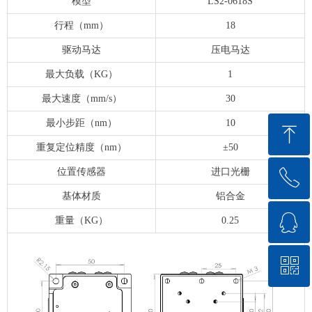
模型
LS2-0618S
行程（mm）
18
驱动马达
压电马达
最大负载（KG）
1
最大速度（mm/s）
30
最小步距（nm）
10
ꁸ
重复定位精度（nm）
±50
位置传感器
进口光栅
ꂅ
回到顶部
基体材质
铝合金
ꁗ
0575-84882698
重量（KG）
0.25
ꀥ
QQ客服
微信二维码