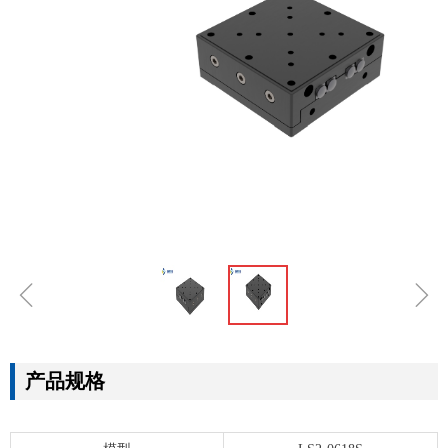
ꁆ
ꁇ
产品规格