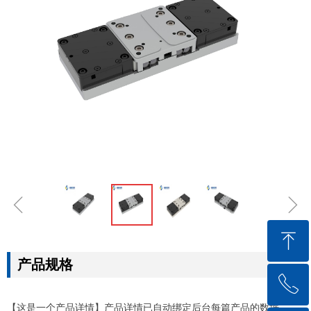
ꁆ
ꁇ
ꁸ
产品规格
ꂅ
回到顶部
【这是一个产品详情】产品详情已自动绑定后台每篇产品的数据。