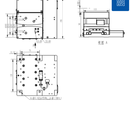
ꀥ
QQ客服
微信二维码