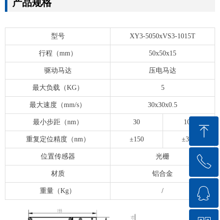
产品规格
型号
XY3-5050xVS3-1015T
行程（mm）
50x50x15
驱动马达
压电马达
最大负载（KG）
5
最大速度（mm/s）
30x30x0.5
最小步距（nm）
30
100
ꁸ
重复定位精度（nm）
±150
±300
位置传感器
光栅
ꂅ
回到顶部
材质
铝合金
ꁗ
重量（Kg）
/
0575-84882698